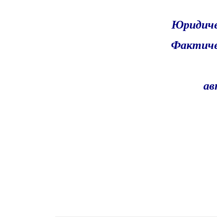
Юридичес
Фактиче
ав