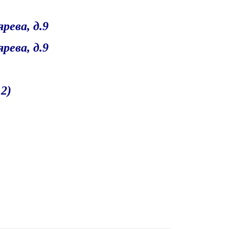
рева, д.9
ярева, д.9
12)