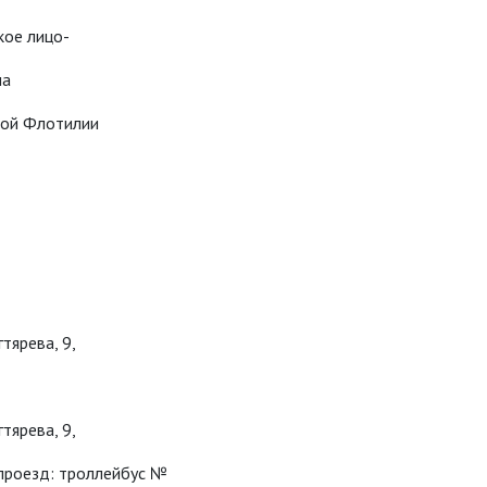
кое лицо-
на
ской Флотилии
гтярева, 9,
гтярева, 9,
проезд: троллейбус №