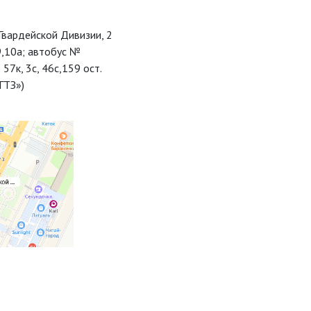
 Гвардейской Дивизии, 2
9,10а; автобус №
 57к, 3с, 46с,159 ост.
ГТЗ»)