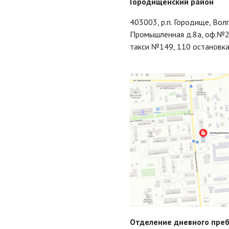
Городищенский район
403003, р.п. Городище, Волг
Промышленная д.8а, оф.№2
такси №149, 110 остановка
Отделение дневного пре